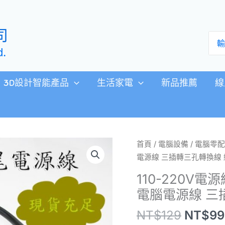
司
搜
尋：
d.
3D設計智能產品
生活家電
新品推薦
線
原
110-
首頁
/
電腦設備
/
電腦零配
始
220V
電源線 三插轉三孔轉換線 
價
電
110-220V
格：
源
電腦電源線 三
NT$12
線
品
NT$
129
NT$
99
字