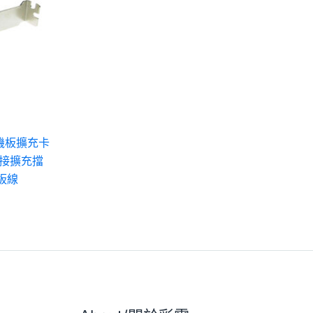
主機板擴充卡
外接擴充擋
板線