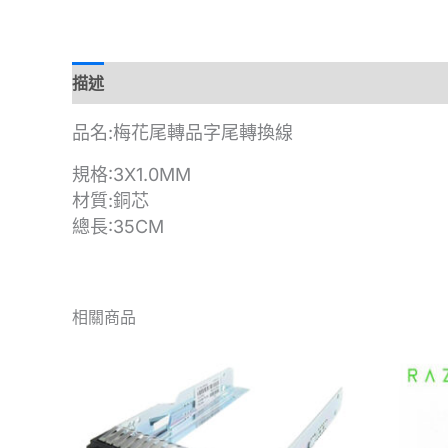
描述
品名:梅花尾轉品字尾轉換線
規格:3X1.0MM
材質:銅芯
總長:35CM
相關商品