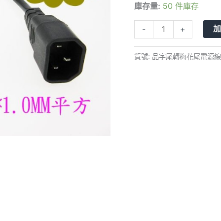
庫存量:
50 件庫存
尾
轉
-
+
梅
花
貨號:
品字尾轉梅花尾電源線
尾
電
源
線
筆
記
型
電
腦
電
源
線
三