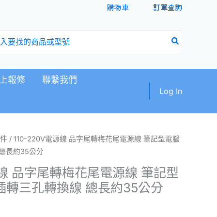
購物車
訂單查詢
上報修
聯繫我們
Log In
目
件
/ 110-220V電源線 品字尾轉梅花尾電源線 筆記型電腦
前
總長約35公分
價
電源線 品字尾轉梅花尾電源線 筆記型
格：
插轉三孔轉換線 總長約35公分
9。
NT$99。