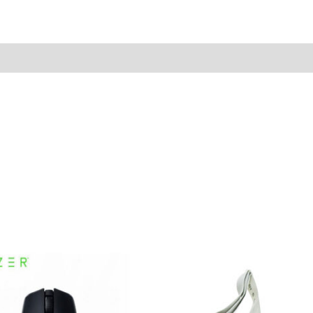
插
轉
三
孔
轉
換
線
總
長
約
35
公
分
數
量