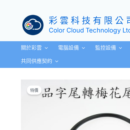
跳
至
彩 雲 科 技 有 限 公 
主
要
Color Cloud Technology Lt
內
容
關於彩雲
電腦設備
監控設備
共同供應契約
特價