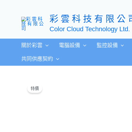
跳
至
彩 雲 科 技 有 限 公 
主
要
Color Cloud Technology Ltd.
內
容
關於彩雲
電腦設備
監控設備
共同供應契約
特價