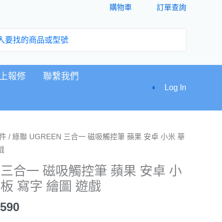
購物車
訂單查詢
上報修
聯繫我們
Log In
目
件
/ 綠聯 UGREEN 三合一 磁吸觸控筆 蘋果 安卓 小米 華
前
戲
價
N 三合一 磁吸觸控筆 蘋果 安卓 小
格：
平板 寫字 繪圖 遊戲
,680。
NT$1,590。
,590