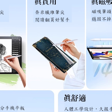
字
繪
圖
遊
戲
數
量