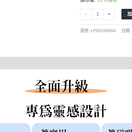
庫存量:
10 件庫存
吸
觸
-
+
控
筆
貨號:
LP952/65854
分類:
蘋
果
安
卓
小
米
華
為
手
機/
平
板
寫