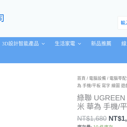
司
搜
尋：
3D設計智能產品
生活家電
新品推薦
線
原
綠
首頁
/
電腦設備
/
電腦零配
始
聯
為 手機/平板 寫字 繪圖 遊
價
UGREEN
綠聯 UGREE
格：
三
米 華為 手機/
NT$1
合
一
NT$
1,680
NT$
1
磁