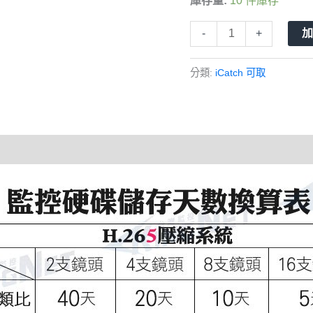
庫存量:
10 件庫存
4
路
-
+
主
機
分類:
iCatch 可取
H.265
可
取
ICATCH
800
萬
4K
2160P
AHD
TVI
台
灣
製