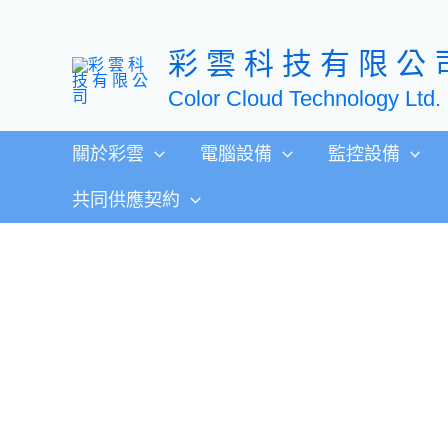
跳
至
彩 雲 科 技 有 限 公 
主
要
Color Cloud Technology Ltd.
內
容
關於彩雲
電腦設備
監控設備
共同供應契約