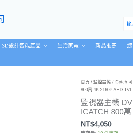
司
搜
尋：
3D設計智能產品
生活家電
新品推薦
線
監
首頁
/
監控設備
/
iCatch 
視
800萬 4K 2160P AHD TV
器
監視器主機 DVR
主
ICATCH 800萬
機
DVR
NT$
4,050
5MP