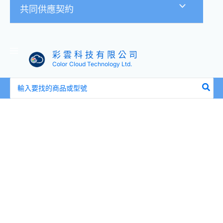
共同供應契約
彩 雲 科 技 有 限 公 司
Color Cloud Technology Ltd.
搜
尋：
特
製
版
專
業
鍵
盤
蓋
(內
含