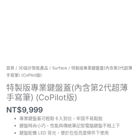
第
2
代
超
薄
手
寫
筆)
(CoPilot
版)
首頁
/
3D設計智能產品
/
Surface
/ 特製版專業鍵盤蓋(內含第2代超薄
數
手寫筆) (CoPilot版)
量
特製版專業鍵盤蓋(內含第2代超薄
手寫筆) (CoPilot版)
NT$
9,999
專業鍵盤蓋可輕鬆卡入到位，牢固不易鬆脫
鍵盤時尚小巧，性能與傳統筆記型電腦鍵盤不相上下
鍵盤配備 LED 背光，便於在低亮度條件下使用