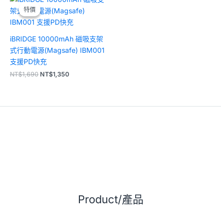
始
前
特價
特價
價
價
格：
格：
NT$1,690。
NT$1,350。
iBRIDGE 10000mAh 磁吸支架
式行動電源(Magsafe) IBM001
支援PD快充
NT$
1,690
NT$
1,350
Product/產品