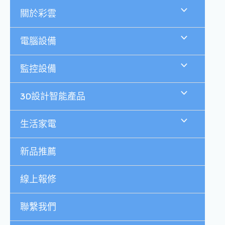
跳
關於彩雲
至
主
要
電腦設備
內
容
監控設備
3D設計智能產品
生活家電
新品推薦
線上報修
聯繫我們