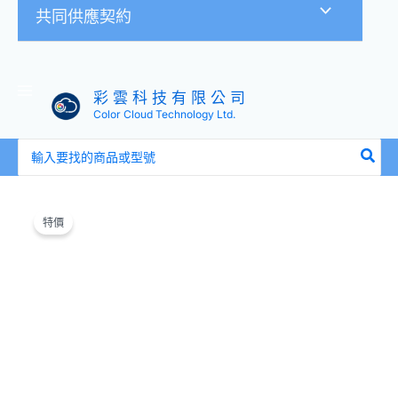
共同供應契約
彩 雲 科 技 有 限 公 司
Color Cloud Technology Ltd.
搜
尋：
原
目
樹
始
前
德
特價
價
價
WS-
格：
格：
LC18
NT$29,500。
NT$17,700。
雙
門
置
物
櫃
數