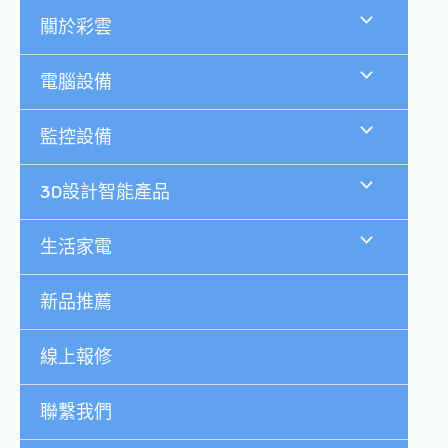
跳
關於彩雲
至
主
要
電腦設備
內
容
監控設備
3D設計智能產品
生活家電
新品推薦
線上報修
聯繫我們