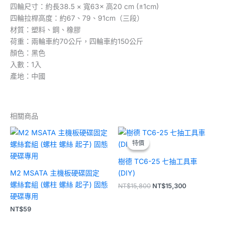
四輪尺寸：約長38.5 × 寬63× 高20 cm (±1cm)
四輪拉桿高度：約67、79、91cm（三段）
材質：塑料、鋼、橡膠
荷重：兩輪車約70公斤，四輪車約150公斤
顏色：黑色
入數：1入
產地：中國
相關商品
原
目
始
前
特價
特價
價
價
格：
格：
樹德 TC6-25 七抽工具車
NT$15,800。
NT$15,300。
M2 MSATA 主機板硬碟固定
(DIY)
螺絲套組 (螺柱 螺絲 起子) 固態
NT$
15,800
NT$
15,300
硬碟專用
NT$
59