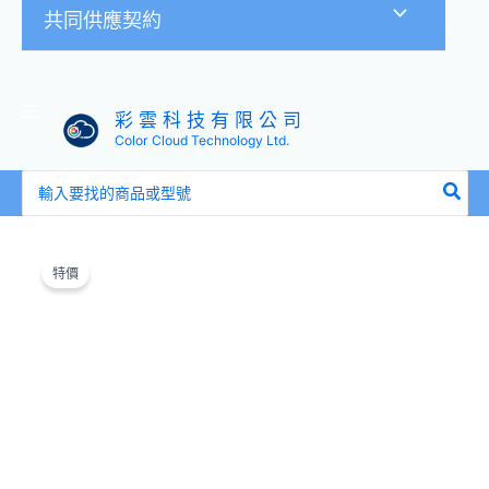
共同供應契約
彩 雲 科 技 有 限 公 司
Color Cloud Technology Ltd.
搜
尋：
原
目
樹
始
前
德
特價
價
價
HT-
格：
格：
2
NT$5,160。
NT$4,680。
變
形
金
鋼
手
推