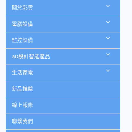
跳
關於彩雲
至
主
要
電腦設備
內
容
監控設備
3D設計智能產品
生活家電
新品推薦
線上報修
聯繫我們