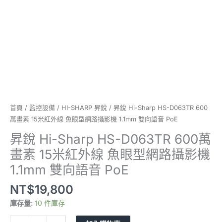
15
米
紅
外
線
魚
眼
型
網
路
首頁
/
監控設備
/
HI-SHARP 昇銳
/ 昇銳 Hi-Sharp HS-D063TR 600
攝
萬畫素 15米紅外線 魚眼型網路攝影機 1.1mm 雙向語音 PoE
影
昇銳 Hi-Sharp HS-D063TR 600萬
機
畫素 15米紅外線 魚眼型網路攝影機
1.1mm
雙
1.1mm 雙向語音 PoE
向
NT$
19,800
語
音
庫存量:
10 件庫存
PoE
數