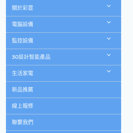
跳
關於彩雲
至
主
要
電腦設備
內
容
監控設備
3D設計智能產品
生活家電
新品推薦
線上報修
聯繫我們