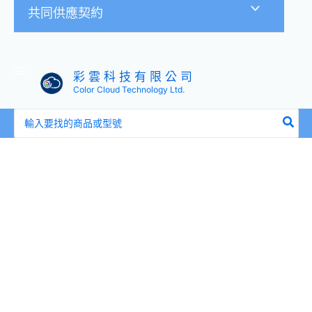
共同供應契約
彩 雲 科 技 有 限 公 司
Color Cloud Technology Ltd.
搜
尋：
昇
銳
Hi-
Sharp
HS-
D063TR
600
萬
畫
素