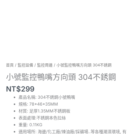
不
銹
鋼
數
量
首頁
/
監控設備
/
監控周邊
/ 小號監控鴨嘴方向頭 304不銹鋼
小號監控鴨嘴方向頭 304不銹鋼
NT$
299
產品名稱: 304不銹鋼小號鴨嘴
規格: 78*46*35MM
材質: 足厚1.35MM不銹鋼板
表面處理:不銹鋼本色拉絲
重量: 0.11KG
適用場所: 海邊/化工廠/煉油廠/採礦場..等各種潮濕環境, 有