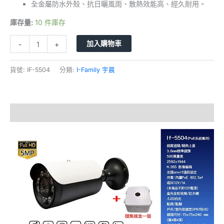
全金屬防水外殼、抗日曬風雨、散熱效能高、經久耐用。
庫存量:
10 件庫存
加入購物車
-
+
貨號:
IF-5504
分類:
I-Family 宇晨
描述