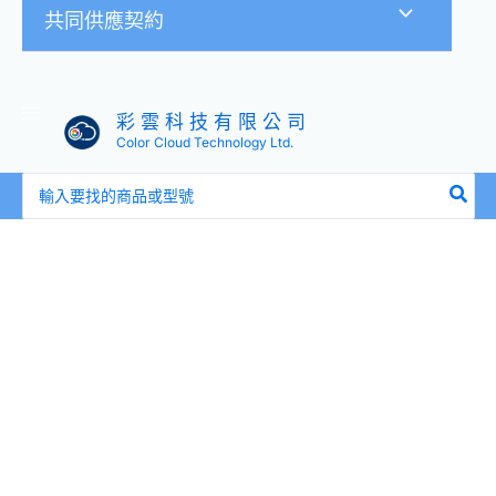
共同供應契約
彩 雲 科 技 有 限 公 司
Color Cloud Technology Ltd.
搜
尋：
宇
晨
I-
Family
H.265
支
援
ONVIF
POE
五