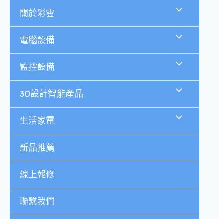
跳
關於彩雲
至
主
要
電腦設備
內
容
監控設備
3D設計智能產品
生活家電
新品推薦
線上報修
聯繫我們