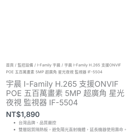
百
萬
畫
素
5MP
超
廣
角
星
光
首頁
/
監控設備
/
I-Family 宇晨
/ 宇晨 I-Family H.265 支援ONVIF
夜
POE 五百萬畫素 5MP 超廣角 星光夜視 監視器 IF-5504
視
宇晨 I-Family H.265 支援ONVIF
監
POE 五百萬畫素 5MP 超廣角 星光
視
器
夜視 監視器 IF-5504
IF-
NT$
1,890
5504
數
台灣品牌、品質嚴控
量
雙層鋁質隔熱板，避免陽光直射機體，延長機器使用壽命。