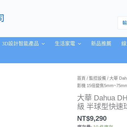
司
搜
尋：
3D設計智能產品
生活家電
新品推薦
線
大
首頁
/
監控設備
/ 大華 Da
華
影機 15倍變焦5mm~75m
Dahua
大華 Dahua DH
DH-
級 半球型快速球
SD42215N-
HC-
NT$
9,290
LA