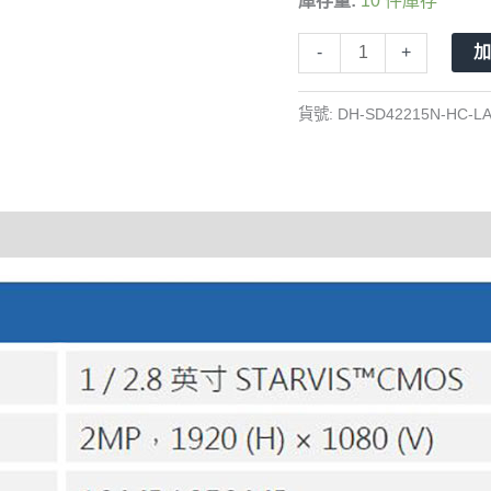
庫存量:
10 件庫存
200
萬
-
+
星
光
貨號:
DH-SD42215N-HC-L
級
半
球
型
快
速
球
攝
影
機
15
倍
變