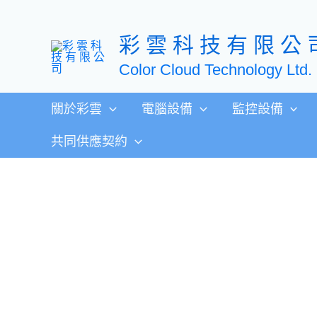
跳
至
彩 雲 科 技 有 限 公 
主
要
Color Cloud Technology Ltd.
內
容
關於彩雲
電腦設備
監控設備
共同供應契約