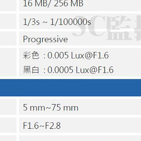
焦
5mm~75mm
數
量