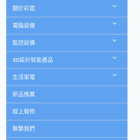
跳
關於彩雲
至
主
要
電腦設備
內
容
監控設備
3D設計智能產品
生活家電
新品推薦
線上報修
聯繫我們