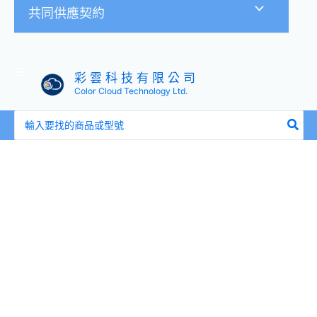
共同供應契約
彩 雲 科 技 有 限 公 司
Color Cloud Technology Ltd.
搜
尋：
大
華
Dahua
DH-
IPC-
HFW1431SN
400
萬
畫
素