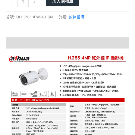
加入購物車
-
+
貨號:
DH-IPC-HFW1431SN
分類:
監控設備
描述