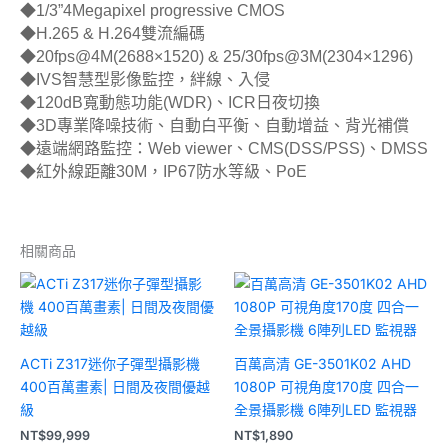
◆1/3”4Megapixel progressive CMOS
◆H.265 & H.264雙流編碼
◆20fps@4M(2688×1520) & 25/30fps@3M(2304×1296)
◆IVS智慧型影像監控，絆線、入侵
◆120dB寬動態功能(WDR)、ICR日夜切換
◆3D專業降噪技術、自動白平衡、自動增益、背光補償
◆遠端網路監控：Web viewer、CMS(DSS/PSS)、DMSS
◆紅外線距離30M，IP67防水等級、PoE
相關商品
ACTi Z317迷你子彈型攝影機
百萬高清 GE-3501K02 AHD
400百萬畫素| 日間及夜間優越
1080P 可視角度170度 四合一
級
全景攝影機 6陣列LED 監視器
NT$
99,999
NT$
1,890