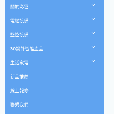
跳
關於彩雲
至
主
要
電腦設備
內
容
監控設備
3D設計智能產品
生活家電
新品推薦
線上報修
聯繫我們