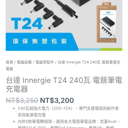
充
電
器
數
量
首頁
/
電腦設備
/
電腦零配件
/ 台達 Innergie T24 240瓦 電競筆電充
電器
台達 Innergie T24 240瓦 電競筆電
充電器
NT$
3,250
NT$
3,200
240瓦超強大電力（20V⎓12A），專門支援電競與創作者
高效能筆電充電
內附5款筆電轉接頭，適用各大電競筆電品牌：宏碁Acer、
華碩ASUS ROG、戴爾Dell Alienware、惠普HP、聯想