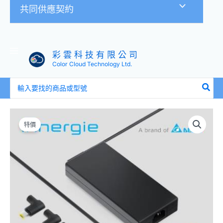
共同供應契約
彩 雲 科 技 有 限 公 司
Color Cloud Technology Ltd.
搜
尋：
原
目
台
始
前
達
特價
價
價
Innergie
格：
格：
T24
NT$3,250。
NT$3,200。
240
瓦
電
競
筆
電