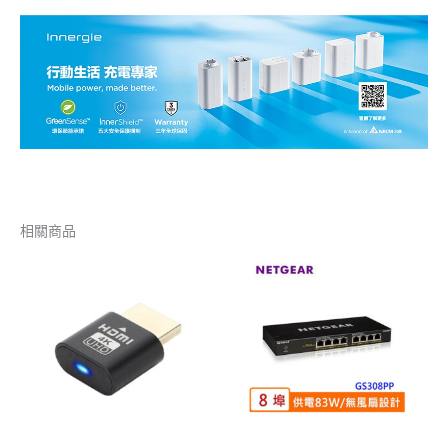
相關商品
價
格
範
圍：
NT$230
到
NT$290