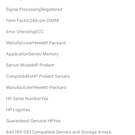
Signal ProcessingRegistered
Form Factor288-pin DIMM
Error CheckingECC
ManufacturerHewlett Packard
ApplicationServer Memory
Server ModelHP Proliant
CompatibilityHP Proliant Servers
ManufacturerHewlett-Packard
HP Serial NumberYes
HP LogoYes
Guaranteed Genuine HPYes
840760-091 Compatible Servers and Storage Arrays: