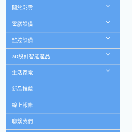
跳
關於彩雲
至
主
要
電腦設備
內
容
監控設備
3D設計智能產品
生活家電
新品推薦
線上報修
聯繫我們