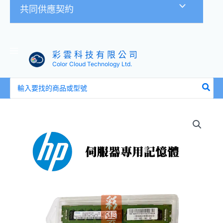
共同供應契約
彩 雲 科 技 有 限 公 司
Color Cloud Technology Ltd.
搜
尋：
全
新
HP
128GB
DDR4
2666MHz
記
憶
體
840760-