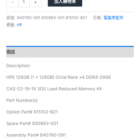
加入購物車
-
+
貨號:
840760-091 850883-001 815102-B21
分類:
電腦零配件
標籤:
HP
描述
Description:
HPE 128GB (1 x 128GB) Octal Rank x4 DDR4-2666
CAS-22-19-19 3DS Load Reduced Memory Kit
Part Number(s)
Option Part# 815102-B21
Spare Part# 850883-001
Assembly Part# 840760-091