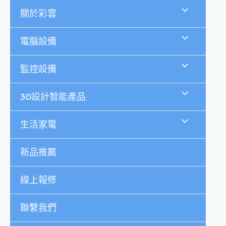
跳
關於彩雲
至
主
要
電腦設備
內
容
監控設備
3D設計智能產品
生活家電
新品推薦
線上報修
聯繫我們