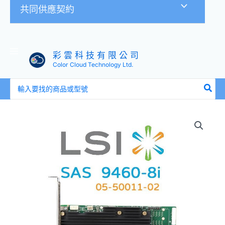
共同供應契約
彩 雲 科 技 有 限 公 司
Color Cloud Technology Ltd.
搜
尋：
全
新
LSI
05-
50011-
02
(9460-
8i)
磁
碟