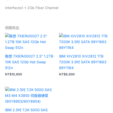
Interfaces1 x 2Gb Fiber Channel
相關商品
聯想 7XB7A00027 2.5″ 1.2TB
IBM XIV2810 XIV2812 1TB
10K SAS 12Gb Hot Swap
7200K 3.5吋 SATA 99Y1663
512n
99Y1164
NT$
10,900
NT$
8,900
IBM 2.5吋 7.2K 500G SAS