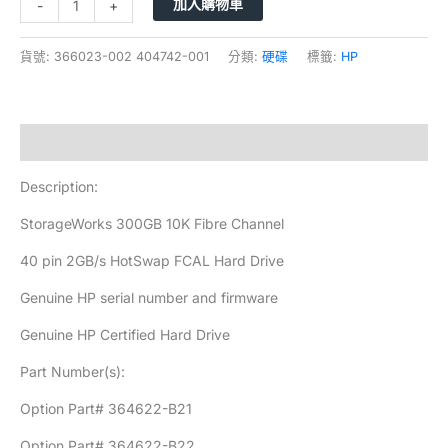
加入購物車
-
+
貨號:
366023-002 404742-001
分類:
硬碟
標籤:
HP
描述
Description:
StorageWorks 300GB 10K Fibre Channel
40 pin 2GB/s HotSwap FCAL Hard Drive
Genuine HP serial number and firmware
Genuine HP Certified Hard Drive
Part Number(s):
Option Part# 364622-B21
Option Part# 364622-B22