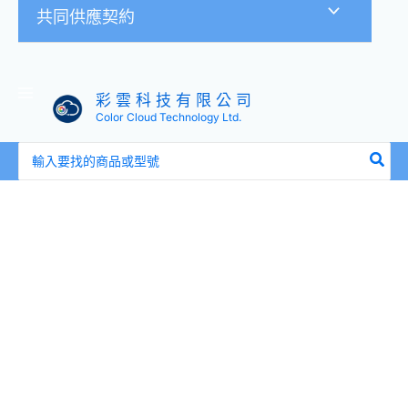
共同供應契約
彩 雲 科 技 有 限 公 司
Color Cloud Technology Ltd.
搜
尋：
全
新
盒
裝
HPE
366023-
002
404742-
001
EVA