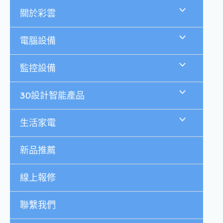
跳
關於彩雲
至
主
要
電腦設備
內
容
監控設備
3D設計智能產品
生活家電
新品推薦
線上報修
聯繫我們