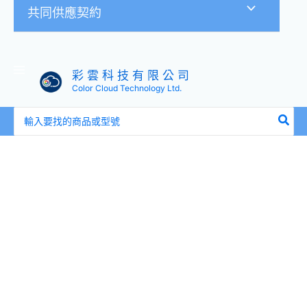
共同供應契約
彩 雲 科 技 有 限 公 司
Color Cloud Technology Ltd.
搜
尋：
全
新
盒
裝
HP
P50313-
B21
P56154-
001
128GB