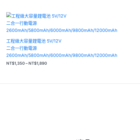
價
格
範
圍：
NT$1,350
到
工程級大容量鋰電池 5V/12V
NT$1,890
二合一行動電源
2600mAh/5800mAh/6000mAh/9800mAh/12000mAh
NT$
1,350
–
NT$
1,890