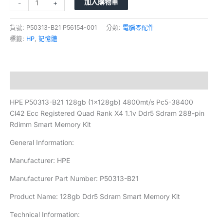
加入購物車
-
+
貨號:
P50313-B21 P56154-001
分類:
電腦零配件
標籤:
HP
,
記憶體
描述
HPE P50313-B21 128gb (1x128gb) 4800mt/s Pc5-38400
Cl42 Ecc Registered Quad Rank X4 1.1v Ddr5 Sdram 288-pin
Rdimm Smart Memory Kit
General Information:
Manufacturer: HPE
Manufacturer Part Number: P50313-B21
Product Name: 128gb Ddr5 Sdram Smart Memory Kit
Technical Information: