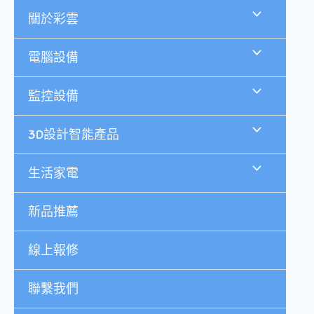
跳
關於彩雲
至
主
要
電腦設備
內
容
監控設備
3D設計智能產品
生活家電
新品推薦
線上報修
聯繫我們