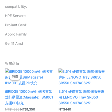
compatibility:
HPE Servers:
Proliant Gen11
Apollo Family
Gen11 Amd
相關商品
原
目
始
前
特價
特價
價
價
格：
格：
NT$1,690。
NT$1,350。
iBRIDGE 10000mAh 磁吸支架
3.5吋 硬碟支架 聯想伺服器專
式行動電源(Magsafe) IBM001
用 LENOVO Tray SR650
支援PD快充
SR550 SM17A06251
NT$
1,690
NT$
1,350
NT$
440