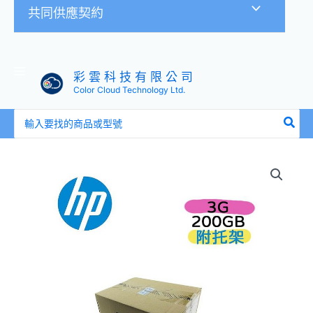
共同供應契約
彩 雲 科 技 有 限 公 司
Color Cloud Technology Ltd.
搜
尋：
全
新
盒
裝
HP
636595-
B21
637071-
001
200G