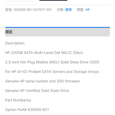
貨號:
636595-B21 637071-001
分類:
硬碟
標籤:
HP
描述
Description:
HP 200GB SATA Multi-Level Cell (MLC) 3Gb/s
2.5-inch Hot-Plug Midline (MDL) Solid State Drive (SSD)
For HP G1-G7 Proliant SATA Servers and Storage Arrays
Genuine HP serial number and SSD firmware
Genuine HP Certified Solid State Drive
Part Number(s)
Option Part# 636595-B21