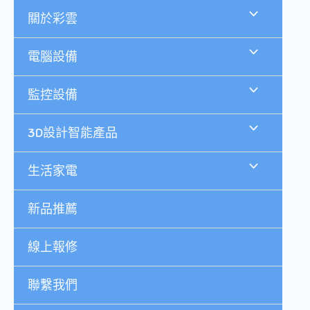
跳
關於彩雲
至
主
要
電腦設備
內
容
監控設備
3D設計智能產品
生活家電
新品推薦
線上報修
聯繫我們