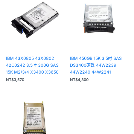
IBM 43X0805 43X0802
IBM 450GB 15K 3.5吋 SAS
42C0242 3.5吋 300G SAS
DS3400硬碟 44W2239
15K M2/3/4 X3400 X3650
44W2240 44W2241
NT$
3,570
NT$
4,800