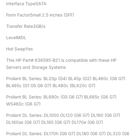
Interface TypeSATA
Form FactorSmall 2.5 inches (SFF)
Transfer Rate3GB/s
LevelMDL
Hot SwapYes
This HP Part# 636595-B21 is compatible with these HP
Servers and Storage Systems
Proliant BL Series: BL20p (G4) BL45p (G2) BL460c (G6 G7)
BL465c (G1 G5 G6 G7) BL480c (BL620c G7)
Proliant BL Series: BL680c (G5 G6 G7) BL685c (G6 G7)
WS460c (G6 G7)
Proliant DL Series: DL1000 DL120 (G6 G7) DL160 (G6 G7)
DL160se (G6 G7) DL165 (G6 G7) DL170e (G6 G7)
Proliant DL Series: DL170h (G6 G7) DL180 (G6 G7) DL320 (G6