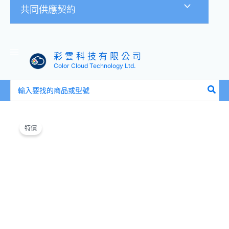
共同供應契約
彩 雲 科 技 有 限 公 司
Color Cloud Technology Ltd.
搜
尋：
原
目
全
始
前
新
特價
價
價
盒
格：
格：
裝
NT$799。
NT$398。
Digifocus
Apple
iMac
矽
膠
英