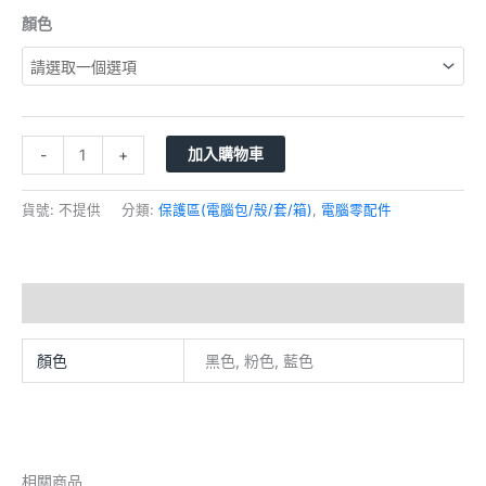
顏色
加入購物車
-
+
貨號:
不提供
分類:
保護區(電腦包/殼/套/箱)
,
電腦零配件
額外資訊
顏色
黑色, 粉色, 藍色
相關商品