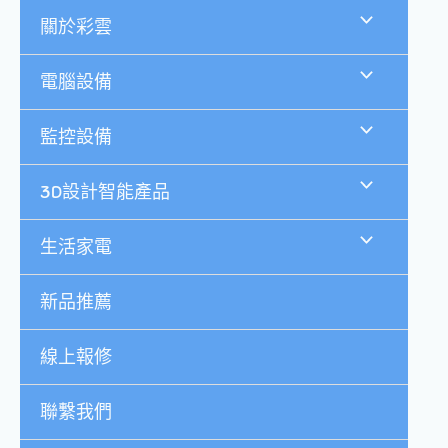
跳
關於彩雲
至
主
要
電腦設備
內
容
監控設備
3D設計智能產品
生活家電
新品推薦
線上報修
聯繫我們