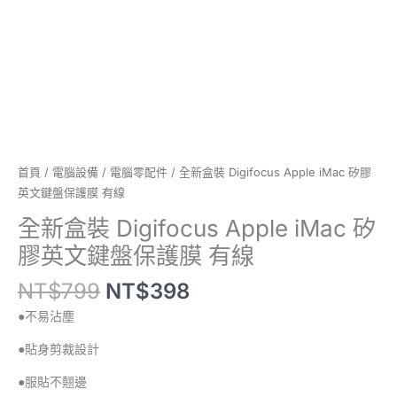
文
鍵
盤
保
護
膜
有
線
數
首頁
/
電腦設備
/
電腦零配件
/ 全新盒裝 Digifocus Apple iMac 矽膠
量
英文鍵盤保護膜 有線
全新盒裝 Digifocus Apple iMac 矽
膠英文鍵盤保護膜 有線
NT$
799
NT$
398
●不易沾塵
●貼身剪裁設計
●服貼不翹邊