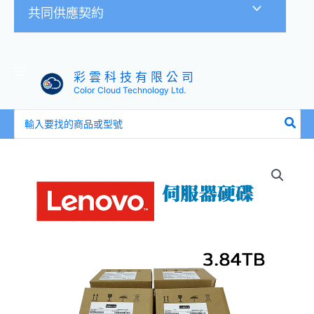
共同供應契約
彩 雲 科 技 有 限 公 司
Color Cloud Technology Ltd.
搜
尋：
全
新
盒
裝
聯
想
Lenovo
02JH530
2.5
吋