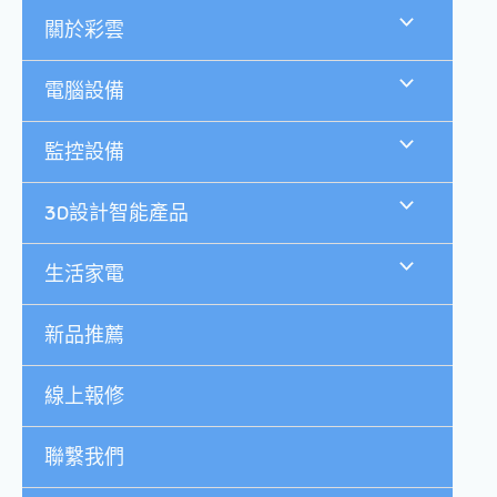
跳
關於彩雲
至
主
要
電腦設備
內
容
監控設備
3D設計智能產品
生活家電
新品推薦
線上報修
聯繫我們