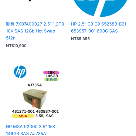
聯想 7XB7A00027 2.5″ 1.2TB
HP 2.5″ G8 G9 652583-B21
10K SAS 12Gb Hot Swap
653957-001 600G SAS
512n
NT$
5,355
NT$
10,900
HP MSA P2000 3.5″ 15K
146GB SAS AJ735A