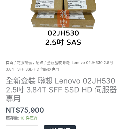
3.84T
SFF
SSD
HD
伺
服
器
專
用
數
首頁
/
電腦設備
/
硬碟
/ 全新盒裝 聯想 Lenovo 02JH530 2.5吋
量
3.84T SFF SSD HD 伺服器專用
全新盒裝 聯想 Lenovo 02JH530
2.5吋 3.84T SFF SSD HD 伺服器
專用
NT$
75,900
庫存量:
10 件庫存