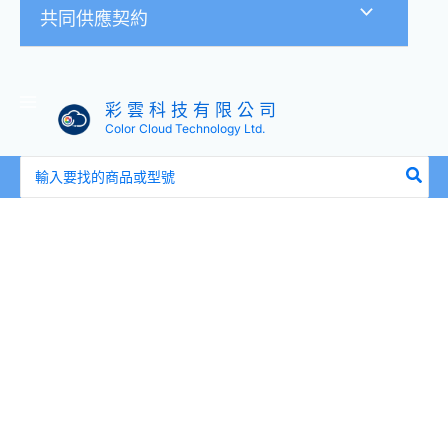
共同供應契約
彩 雲 科 技 有 限 公 司
Color Cloud Technology Ltd.
搜
尋：
全
新
盒
裝
聯
想
Lenovo
01DC487
01DC489
01DC491