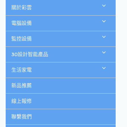
跳
關於彩雲
至
主
要
電腦設備
內
容
監控設備
3D設計智能產品
生活家電
新品推薦
線上報修
聯繫我們