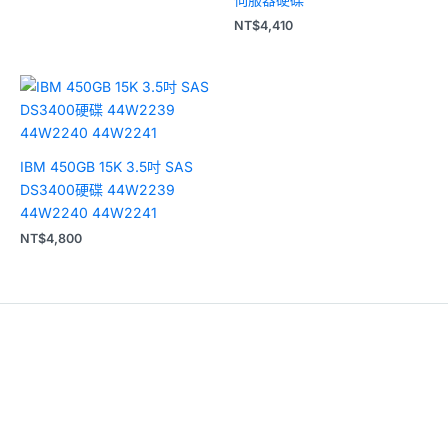
NT$
4,410
IBM 450GB 15K 3.5吋 SAS
DS3400硬碟 44W2239
44W2240 44W2241
NT$
4,800