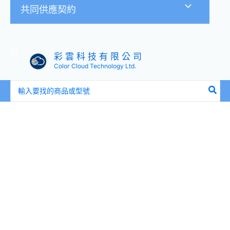
共同供應契約
彩 雲 科 技 有 限 公 司
Color Cloud Technology Ltd.
搜
尋：
全
新
盒
裝
聯
想
Lenovo
01DC457
01DC459
2.5