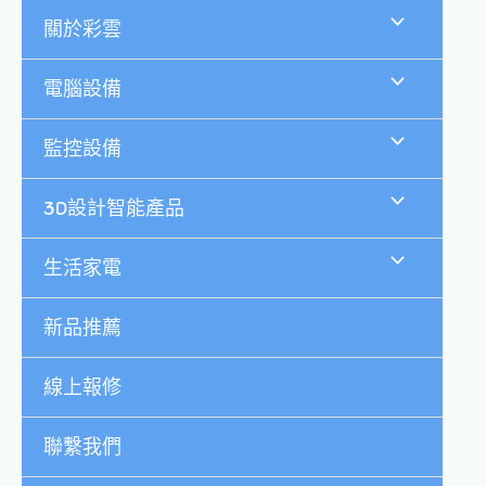
跳
關於彩雲
至
主
要
電腦設備
內
容
監控設備
3D設計智能產品
生活家電
新品推薦
線上報修
聯繫我們