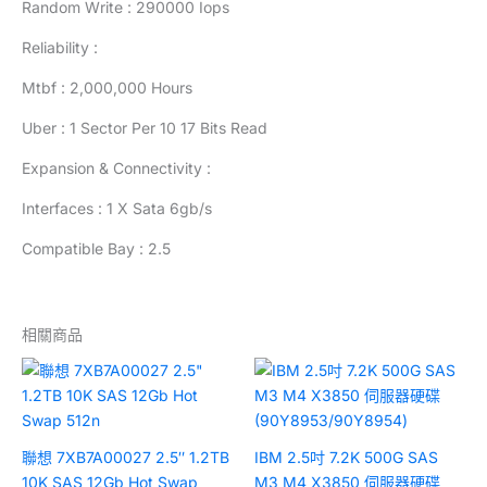
Random Write : 290000 Iops
Reliability :
Mtbf : 2,000,000 Hours
Uber : 1 Sector Per 10 17 Bits Read
Expansion & Connectivity :
Interfaces : 1 X Sata 6gb/s
Compatible Bay : 2.5
相關商品
聯想 7XB7A00027 2.5″ 1.2TB
IBM 2.5吋 7.2K 500G SAS
10K SAS 12Gb Hot Swap
M3 M4 X3850 伺服器硬碟