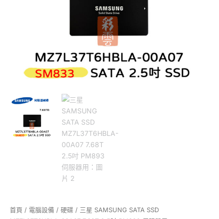
PM893
伺
服
器
用
數
量
首頁
/
電腦設備
/
硬碟
/ 三星 SAMSUNG SATA SSD