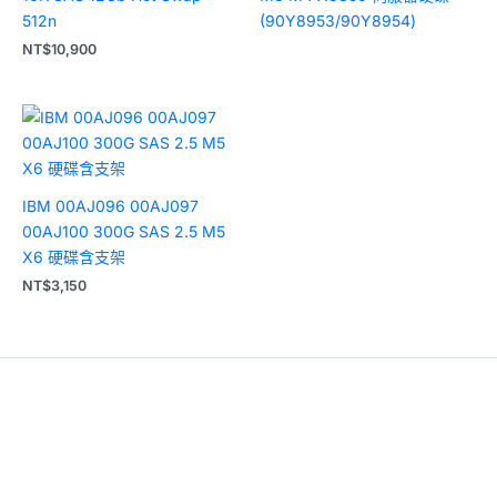
512n
(90Y8953/90Y8954)
NT$
10,900
IBM 00AJ096 00AJ097
00AJ100 300G SAS 2.5 M5
X6 硬碟含支架
NT$
3,150