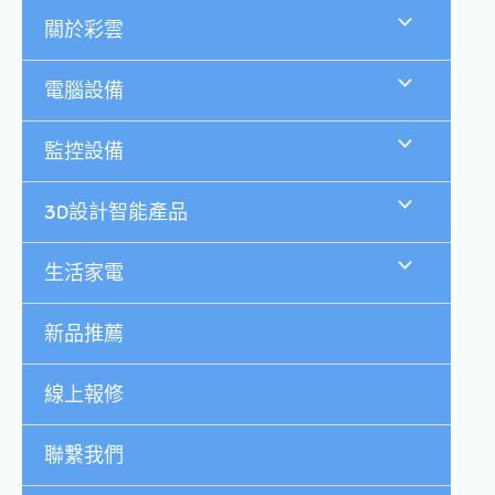
跳
關於彩雲
至
主
要
電腦設備
內
容
監控設備
3D設計智能產品
生活家電
新品推薦
線上報修
聯繫我們