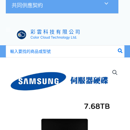
共同供應契約
彩 雲 科 技 有 限 公 司
Color Cloud Technology Ltd.
搜
尋：
三
星
SAMSUNG
SATA
SSD
MZ7L37T6HBLA-
00A07
7.68T
2.5
吋