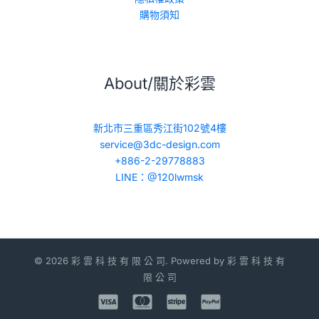
購物須知
About/關於彩雲
新北市三重區秀江街102號4樓
service@3dc-design.com
+886-2-29778883
LINE：@120lwmsk
© 2026 彩 雲 科 技 有 限 公 司. Powered by 彩 雲 科 技 有
限 公 司