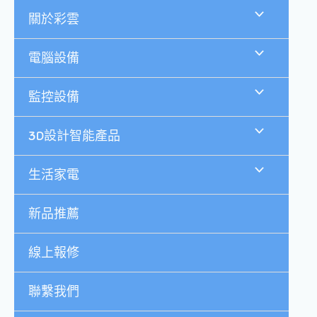
跳
關於彩雲
至
主
要
電腦設備
內
容
監控設備
3D設計智能產品
生活家電
新品推薦
線上報修
聯繫我們