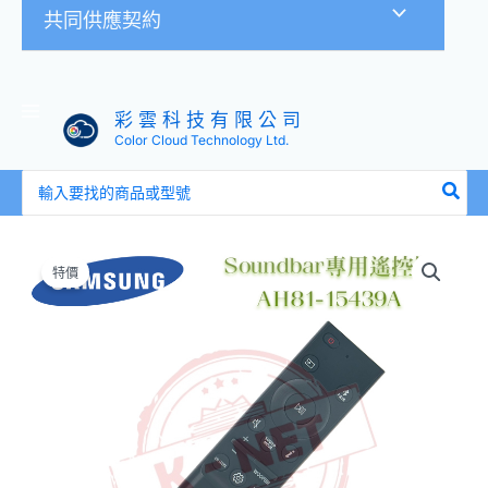
共同供應契約
彩 雲 科 技 有 限 公 司
Color Cloud Technology Ltd.
搜
尋：
原
目
㊣
始
前
三
特價
價
價
星
格：
格：
遙
NT$1,050。
NT$990。
控
器
Samsung
Soundbar
AH81-
15439A