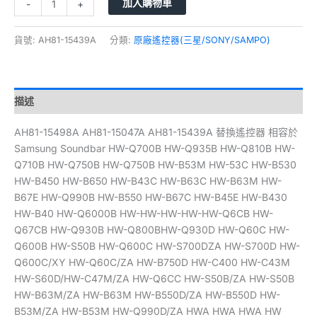
加入購物車
-
+
貨號:
AH81-15439A
分類:
原廠遙控器(三星/SONY/SAMPO)
描述
AH81-15498A AH81-15047A AH81-15439A 替換遙控器 相容於
Samsung Soundbar HW-Q700B HW-Q935B HW-Q810B HW-
Q710B HW-Q750B HW-Q750B HW-B53M HW-53C HW-B530
HW-B450 HW-B650 HW-B43C HW-B63C HW-B63M HW-
B67E HW-Q990B HW-B550 HW-B67C HW-B45E HW-B430
HW-B40 HW-Q6000B HW-HW-HW-HW-HW-Q6CB HW-
Q67CB HW-Q930B HW-Q800BHW-Q930D HW-Q60C HW-
Q600B HW-S50B HW-Q600C HW-S700DZA HW-S700D HW-
Q600C/XY HW-Q60C/ZA HW-B750D HW-C400 HW-C43M
HW-S60D/HW-C47M/ZA HW-Q6CC HW-S50B/ZA HW-S50B
HW-B63M/ZA HW-B63M HW-B550D/ZA HW-B550D HW-
B53M/ZA HW-B53M HW-Q990D/ZA HWA HWA HWA HW