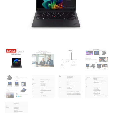
225H
處
理
器，
16Gb(21QCS00S00)
數
量