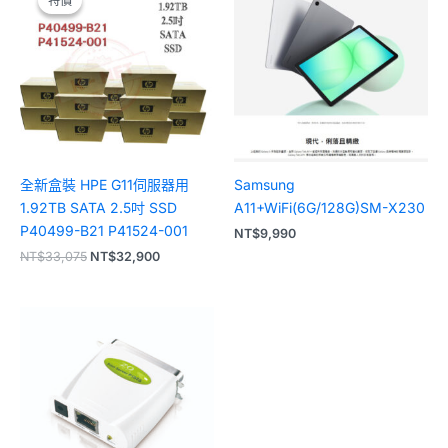
特價
特價
價
價
格：
格：
NT$33,075。
NT$32,900。
全新盒裝 HPE G11伺服器用
Samsung
1.92TB SATA 2.5吋 SSD
A11+WiFi(6G/128G)SM-X230
P40499-B21 P41524-001
NT$
9,990
NT$
33,075
NT$
32,900