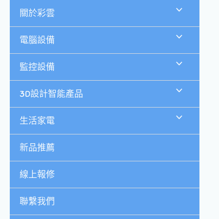
跳
關於彩雲
至
主
要
電腦設備
內
容
監控設備
3D設計智能產品
生活家電
新品推薦
線上報修
聯繫我們