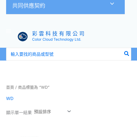
共同供應契約
彩 雲 科 技 有 限 公 司
Color Cloud Technology Ltd.
搜
尋：
首頁
/ 商品標籤為 “WD”
WD
顯示單一結果