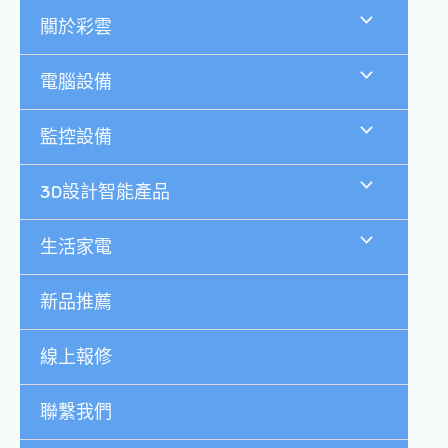
跳
關於彩雲
至
主
要
電腦設備
內
容
監控設備
3D設計智能產品
生活家電
新品推薦
線上報修
聯繫我們