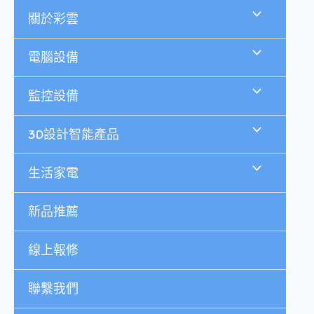
跳
關於彩雲
至
主
要
電腦設備
內
容
監控設備
3D設計智能產品
生活家電
新品推薦
線上報修
聯繫我們