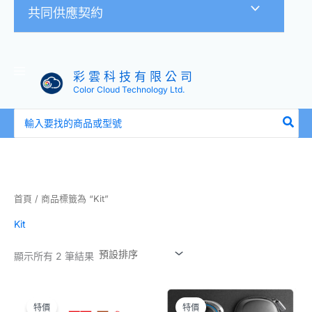
共同供應契約
彩 雲 科 技 有 限 公 司
Color Cloud Technology Ltd.
搜
尋：
首頁
/ 商品標籤為 “Kit”
Kit
顯示所有 2 筆結果
原
目
原
目
始
前
始
前
特價
特價
價
價
價
價