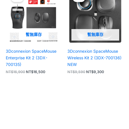
格：
格：
格：
格：
NT$16,900。
NT$16,500。
NT$9,590。
NT$9,300。
暫無庫存
暫無庫存
3Dconnexion SpaceMouse
3Dconnexion SpaceMouse
Enterprise Kit 2 (3DX-
Wireless Kit 2 (3DX-700136)
700135)
NEW
NT$
16,900
NT$
16,500
NT$
9,590
NT$
9,300