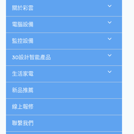
跳
關於彩雲
至
主
要
電腦設備
內
容
監控設備
3D設計智能產品
生活家電
新品推薦
線上報修
聯繫我們