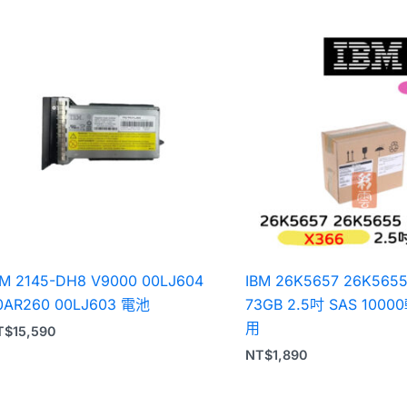
BM 2145-DH8 V9000 00LJ604
IBM 26K5657 26K565
0AR260 00LJ603 電池
73GB 2.5吋 SAS 100
用
T$
15,590
NT$
1,890