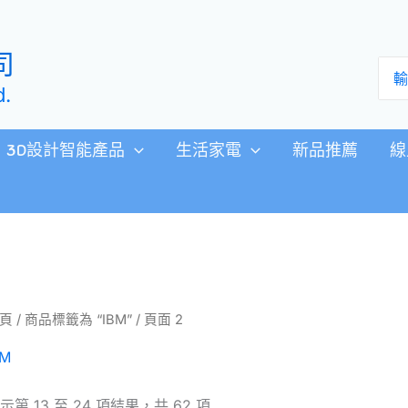
司
搜
尋：
d.
3D設計智能產品
生活家電
新品推薦
線
頁
/
商品標籤為 “IBM”
/ 頁面 2
BM
示第 13 至 24 項結果，共 62 項