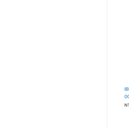
I
0
N