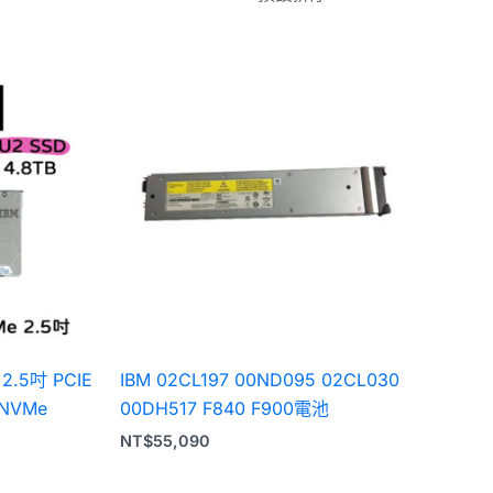
 2.5吋 PCIE
IBM 02CL197 00ND095 02CL030
 NVMe
00DH517 F840 F900電池
NT$
55,090