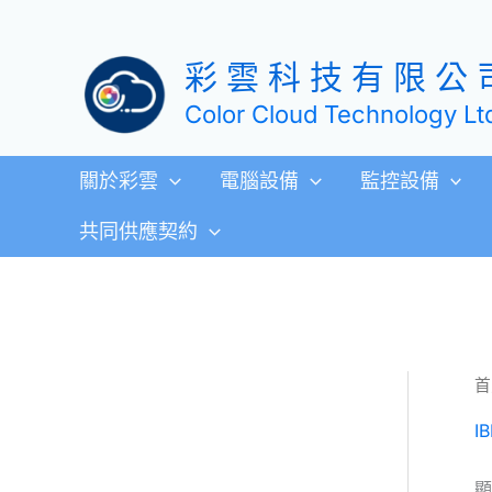
跳
至
彩 雲 科 技 有 限 公 
主
要
Color Cloud Technology Lt
內
容
關於彩雲
電腦設備
監控設備
共同供應契約
首
I
顯