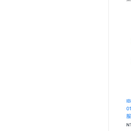
I
0
服
N