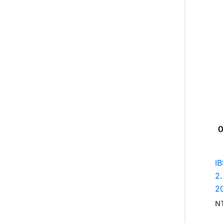
I
2
2
N