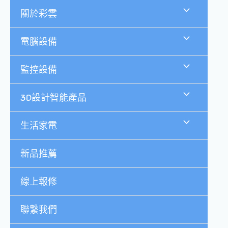
跳
關於彩雲
至
主
要
電腦設備
內
容
監控設備
3D設計智能產品
生活家電
新品推薦
線上報修
聯繫我們