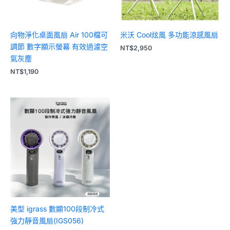
向物淨化桌面風扇 Air 100檔可
米沃 Cool炫風 多功能涼感風扇
調節 數字顯示螢幕 有效過濾空
NT$
2,950
氣灰塵
NT$
1,190
美型 igrass 數顯100段制冷式
強力靜音風扇(IGS056)