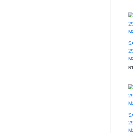
S
2
M
N
S
2
M