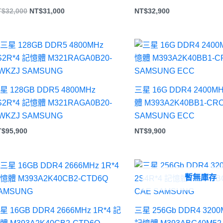
T$
32,000
NT$
31,000
NT$
32,900
星 128GB DDR5 4800MHz
三星 16G DDR4 2400MH
S2R*4 記憶體 M321RAGA0B20-
體 M393A2K40BB1-CR
WKZJ SAMSUNG
SAMSUNG ECC
T$
95,900
NT$
9,900
暫無庫存
星 16GB DDR4 2666MHz 1R*4 記
三星 256Gb DDR4 3200