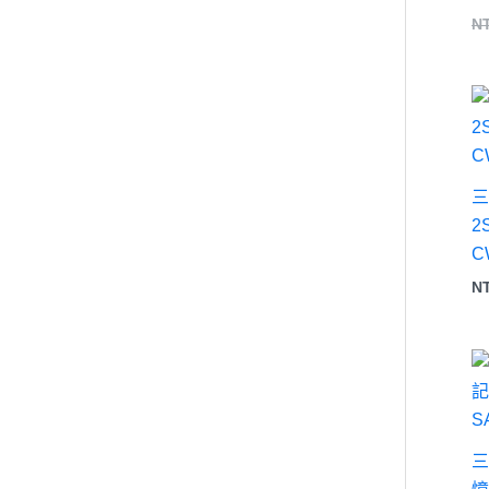
N
三
2
C
N
三