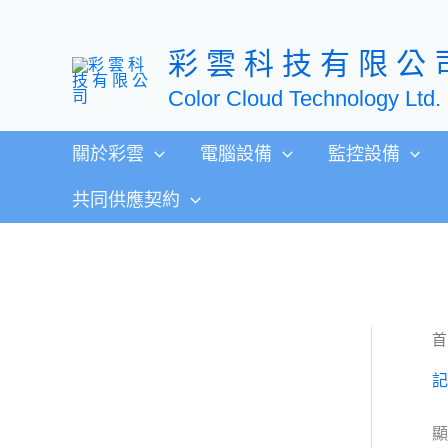
跳
至
彩 雲 科 技 有 限 公 
主
要
Color Cloud Technology Ltd.
內
容
關於彩雲
電腦設備
監控設備
共同供應契約
首
記
顯