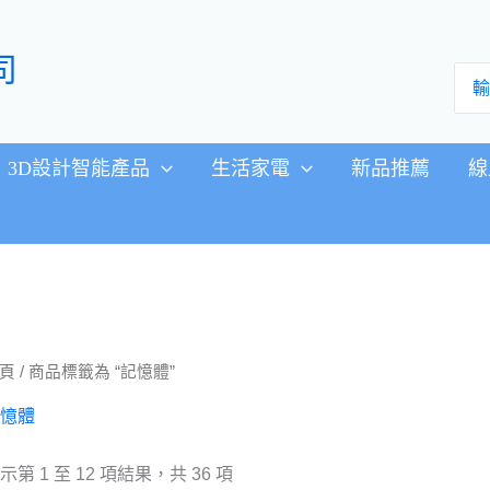
司
搜
尋：
3D設計智能產品
生活家電
新品推薦
線
頁
/ 商品標籤為 “記憶體”
憶體
示第 1 至 12 項結果，共 36 項