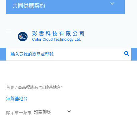
共同供應契約
彩 雲 科 技 有 限 公 司
Color Cloud Technology Ltd.
搜
尋：
首頁
/ 商品標籤為 “無線基地台”
無線基地台
顯示單一結果