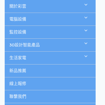
跳
關於彩雲
至
主
要
電腦設備
內
容
監控設備
3D設計智能產品
生活家電
新品推薦
線上報修
聯繫我們