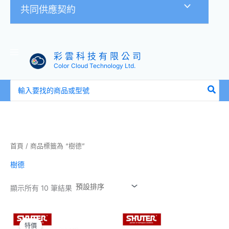
共同供應契約
彩 雲 科 技 有 限 公 司
Color Cloud Technology Ltd.
搜
尋：
首頁
/ 商品標籤為 “樹德”
樹德
顯示所有 10 筆結果
原
目
價
始
前
格
特價
價
價
範