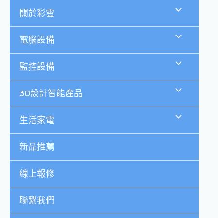
跳
關於彩雲
至
主
要
電腦設備
內
容
監控設備
3D設計智能產品
生活家電
新品推薦
線上報修
聯繫我們