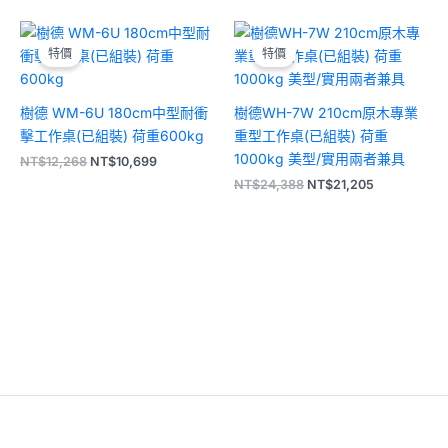
原
目
原
目
始
前
始
前
特價
特價
價
價
價
價
格：
格：
格：
格：
NT$12,268。
NT$10,699。
NT$24,388。
NT$21,205
樹德 WM-6U 180cm中型耐衝
樹德WH-7W 210cm原木專業
擊工作桌(已組裝) 荷重600kg
重型工作桌(已組裝) 荷重
1000kg 美型/實用兩者兼具
NT$
12,268
NT$
10,699
NT$
24,388
NT$
21,205