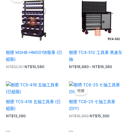
格：
格：
圍：
NT$12,121。
NT$10,580。
NT$18,880
到
NT$19,380
樹德 MSHB-HM001快取車 (已
樹德 TC4-512 工具車 黑身灰
組裝)
抽
NT$
12,121
NT$
10,580
NT$
18,880
–
NT$
19,380
原
目
始
前
特價
價
價
格：
格：
樹德 TC5-41B 五抽工具車 (已
樹德 TC6-25 七抽工具車
NT$15,800。
NT$15,300
組裝)
(DIY)
NT$
13,280
NT$
15,800
NT$
15,300