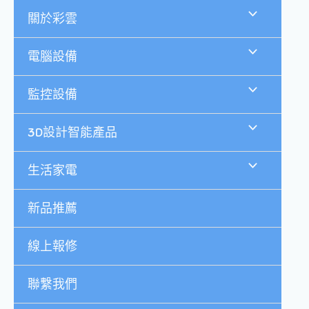
跳
關於彩雲
至
主
要
電腦設備
內
容
監控設備
3D設計智能產品
生活家電
新品推薦
線上報修
聯繫我們