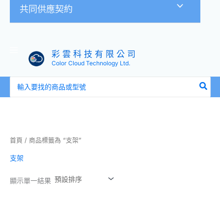
共同供應契約
彩 雲 科 技 有 限 公 司
Color Cloud Technology Ltd.
搜
尋：
首頁
/ 商品標籤為 “支架”
支架
顯示單一結果