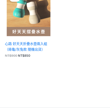
格：
格：
NT$900。
NT$850。
心路 好天天折疊水壺兩入組
（綠龜/灰兔款 隨機出貨）
NT$
900
NT$
850