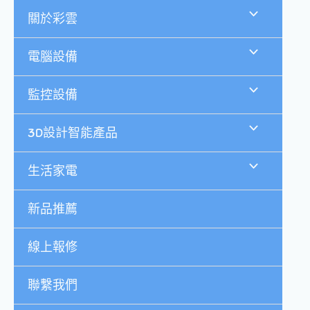
跳
關於彩雲
至
主
要
電腦設備
內
容
監控設備
3D設計智能產品
生活家電
新品推薦
線上報修
聯繫我們