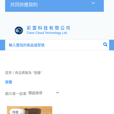
共同供應契約
彩 雲 科 技 有 限 公 司
Color Cloud Technology Ltd.
搜
尋：
首頁
/ 商品標籤為 “摺疊”
摺疊
顯示單一結果
原
目
始
前
特價
價
價