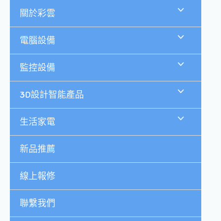
跳
關於彩雲
至
主
要
電腦設備
內
容
監控設備
3D設計智能產品
生活家電
新品推薦
線上報修
聯繫我們