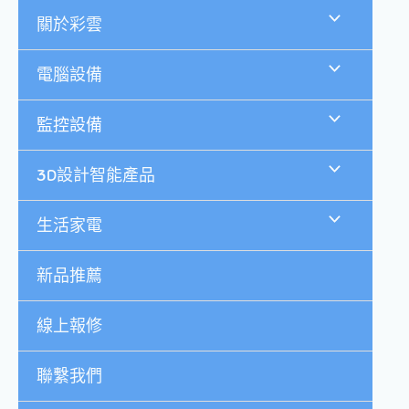
跳
關於彩雲
至
主
要
電腦設備
內
容
監控設備
3D設計智能產品
生活家電
新品推薦
線上報修
聯繫我們