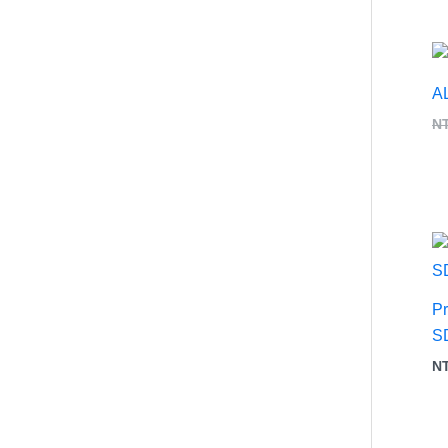
A
N
P
S
N