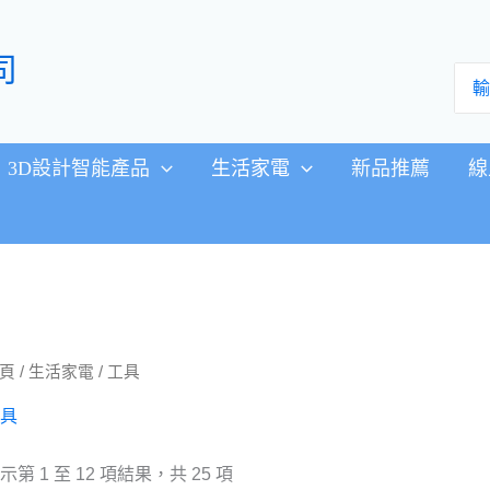
司
搜
尋：
3D設計智能產品
生活家電
新品推薦
線
頁
/
生活家電
/ 工具
具
示第 1 至 12 項結果，共 25 項