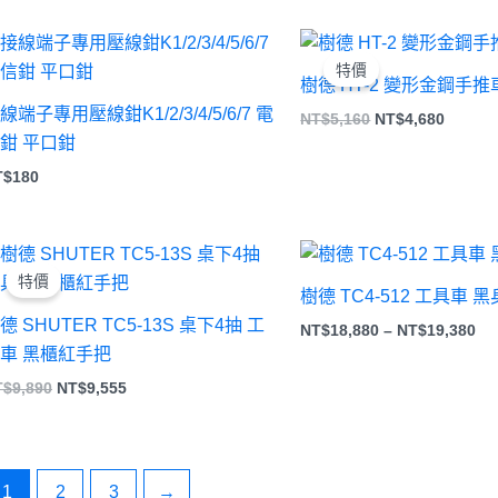
原
目
始
前
特價
價
價
樹德 HT-2 變形金鋼手推
格：
格：
線端子專用壓線鉗K1/2/3/4/5/6/7 電
NT$5,160。
NT$4,
NT$
5,160
NT$
4,680
鉗 平口鉗
T$
180
原
目
價
始
前
格
特價
價
價
範
樹德 TC4-512 工具車 
格：
格：
圍
德 SHUTER TC5-13S 桌下4抽 工
NT$9,890。
NT$9,555。
NT
NT$
18,880
–
NT$
19,380
到
車 黑櫃紅手把
NT
T$
9,890
NT$
9,555
1
2
3
→