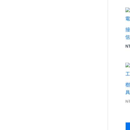
接
信
N
樹
具
N