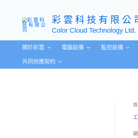
跳
至
彩 雲 科 技 有 限 公 
主
要
Color Cloud Technology Ltd.
內
容
關於彩雲
電腦設備
監控設備
共同供應契約
首
工
顯