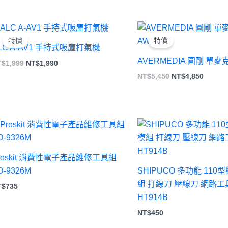
原
目
原
目
始
前
始
前
特價
特價
價
價
價
價
LC A-AV1 手持式吸塵打氣機
格：
格：
格：
格：
AVERMEDIA 圓剛 單麥
NT$1,999。
NT$1,990。
NT$5,450。
NT$4,
T$
1,999
NT$
1,990
NT$
5,450
NT$
4,850
roskit 消費性電子產品維修工具組
D-9326M
SHIPUCO 多功能 11
組 打線刀 壓線刀 網路工
T$
735
HT914B
NT$
450