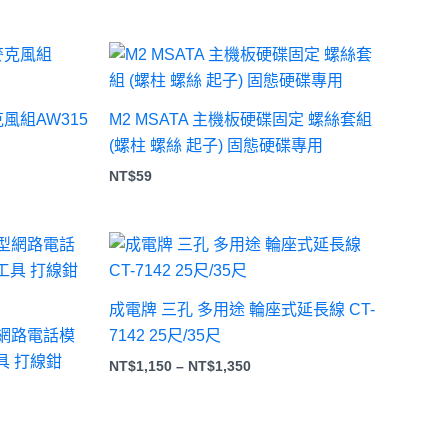
克風組AW315
M2 MSATA 主機板硬碟固定 螺絲套組
850。
(螺柱 螺絲 起子) 固態硬碟專用
NT$
59
價
格
範
圍：
成電牌 三孔 多用途 輪座式延長線 CT-
NT$1,150
到
0型網路電話模
7142 25尺/35尺
NT$1,350
具 打線鉗
NT$
1,150
–
NT$
1,350