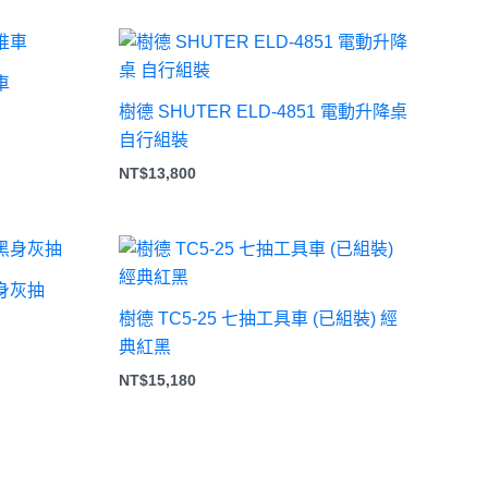
車
樹德 SHUTER ELD-4851 電動升降桌
680。
自行組裝
NT$
13,800
黑身灰抽
：
樹德 TC5-25 七抽工具車 (已組裝) 經
$18,880
典紅黑
$19,380
NT$
15,180