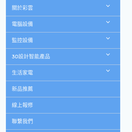
跳
關於彩雲
至
主
要
電腦設備
內
容
監控設備
3D設計智能產品
生活家電
新品推薦
線上報修
聯繫我們