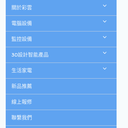
跳
關於彩雲
至
主
要
電腦設備
內
容
監控設備
3D設計智能產品
生活家電
新品推薦
線上報修
聯繫我們